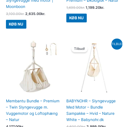
Slyngevugge med motor |
Premium – Økologisk – Natur
Moonboon
1,499.00
kr.
1,199.20
kr.
3,100.00
kr.
2,635.00
kr.
KØB NU
KØB NU
Den
Den
TILBUD
oprindelige
aktuelle
Tilbud!
pris
pris
var:
er:
4,600.00kr..
2,999.00kr.
Membantu Bundle – Premium
BABYNOHR – Slyngevugge
– Twin Slyngevugge m.
Med Motor – Bundle
Vuggemotor og Loftophæng
Sampakke – Hvid – Nature
– Natur
White – Babynohr.dk
4,177.00
kr.
4,600.00
kr.
2,999.00
kr.