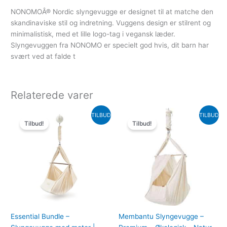
NONOMOÂ® Nordic slyngevugge er designet til at matche den
skandinaviske stil og indretning. Vuggens design er stilrent og
minimalistisk, med et lille logo-tag i vegansk læder.
Slyngevuggen fra NONOMO er specielt god hvis, dit barn har
svært ved at falde t
Relaterede varer
Den
Den
Den
Den
TILBUD
TILBUD
oprindelige
aktuelle
oprindelige
aktuelle
Tilbud!
Tilbud!
pris
pris
pris
pris
var:
er:
var:
er:
3,100.00kr..
2,635.00kr..
1,499.00kr..
1,199.20kr..
Essential Bundle –
Membantu Slyngevugge –