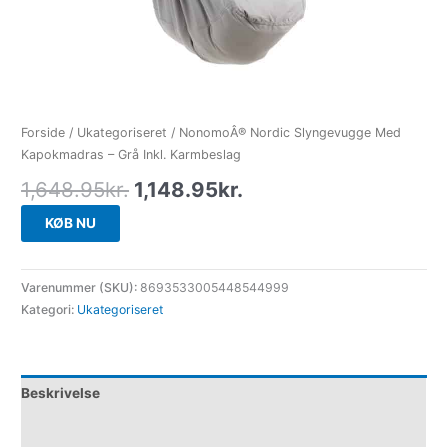
Forside
/
Ukategoriseret
/ NonomoÂ® Nordic Slyngevugge Med
Kapokmadras – Grå Inkl. Karmbeslag
1,648.95
kr.
1,148.95
kr.
KØB NU
Varenummer (SKU):
8693533005448544999
Kategori:
Ukategoriseret
Beskrivelse
Yderligere information