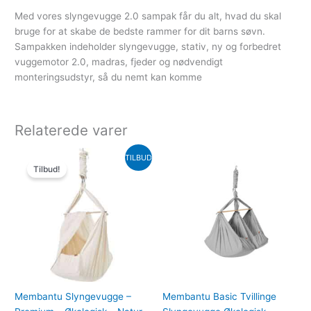
Med vores slyngevugge 2.0 sampak får du alt, hvad du skal
bruge for at skabe de bedste rammer for dit barns søvn.
Sampakken indeholder slyngevugge, stativ, ny og forbedret
vuggemotor 2.0, madras, fjeder og nødvendigt
monteringsudstyr, så du nemt kan komme
Relaterede varer
Den
Den
TILBUD
oprindelige
aktuelle
Tilbud!
pris
pris
var:
er:
1,499.00kr..
1,199.20kr..
Membantu Slyngevugge –
Membantu Basic Tvillinge