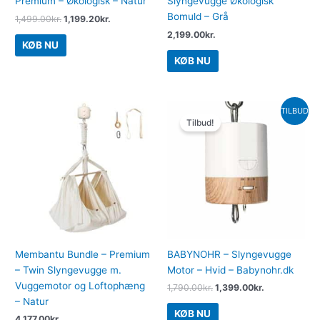
Premium – Økologisk – Natur
Slyngevugge Økologisk
Bomuld – Grå
1,499.00
kr.
1,199.20
kr.
2,199.00
kr.
KØB NU
KØB NU
Den
Den
TILBUD
oprindelige
aktuelle
Tilbud!
pris
pris
var:
er:
1,790.00kr..
1,399.00kr..
Membantu Bundle – Premium
BABYNOHR – Slyngevugge
– Twin Slyngevugge m.
Motor – Hvid – Babynohr.dk
Vuggemotor og Loftophæng
1,790.00
kr.
1,399.00
kr.
– Natur
KØB NU
4,177.00
kr.