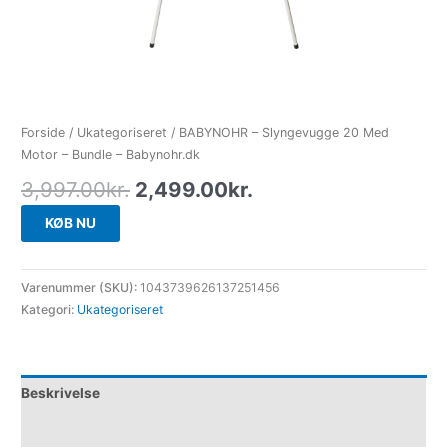
Forside
/
Ukategoriseret
/ BABYNOHR – Slyngevugge 20 Med
Motor – Bundle – Babynohr.dk
3,997.00
kr.
2,499.00
kr.
KØB NU
Varenummer (SKU):
1043739626137251456
Kategori:
Ukategoriseret
Beskrivelse
Yderligere information