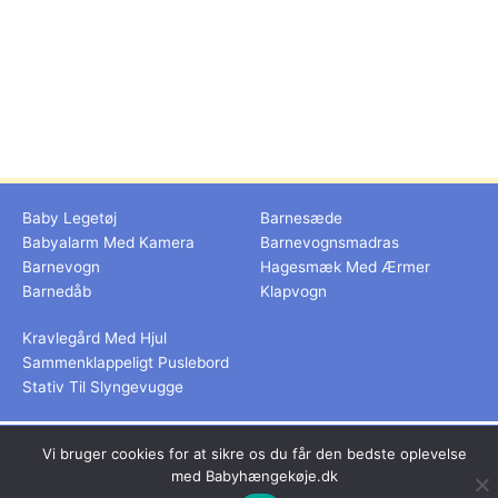
Baby Legetøj
Barnesæde
Babyalarm Med Kamera
Barnevognsmadras
Barnevogn
Hagesmæk Med Ærmer
Barnedåb
Klapvogn
Kravlegård Med Hjul
Sammenklappeligt Puslebord
Stativ Til Slyngevugge
Dette medie ejes og drives af Tropic Traffic LLC-FZ | The Meydan
Vi bruger cookies for at sikre os du får den bedste oplevelse
Hotel, Grandstand, 6th floor, Nad Al Sheba | Dubai | UAE
med Babyhængekøje.dk
Copyright © 2026 Babyhængekøje | All rights reserved