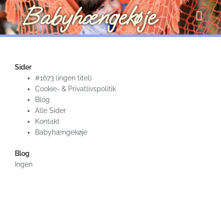
Gå
Babyhængekøje
til
indholdet
Sider
#1673 (ingen titel)
Cookie- & Privatlivspolitik
Blog
Alle Sider
Kontakt
Babyhængekøje
Blog
Ingen