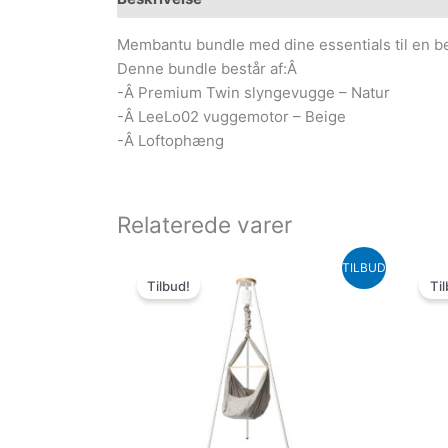
Membantu bundle med dine essentials til en b
Denne bundle består af:Â
-Â Premium Twin slyngevugge – Natur
-Â LeeLo02 vuggemotor – Beige
-Â Loftophæng
Relaterede varer
Den
Den
TILBUD
oprindelige
aktuelle
Tilbud!
Til
pris
pris
var:
er:
3,997.00kr..
2,499.00kr..