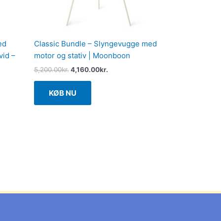
ed
Classic Bundle – Slyngevugge med
vid –
motor og stativ | Moonboon
5,200.00
kr.
4,160.00
kr.
KØB NU