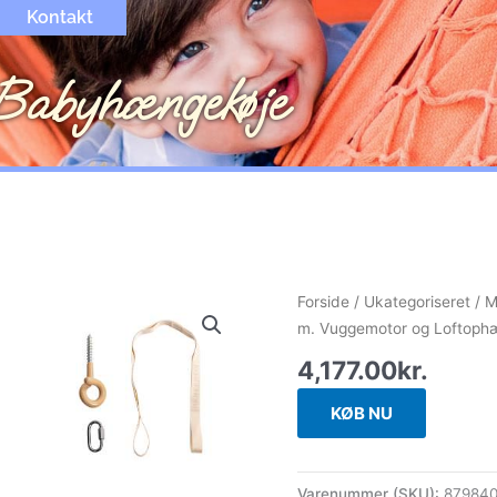
Kontakt
Babyhængekøje
Forside
/
Ukategoriseret
/ M
m. Vuggemotor og Loftoph
4,177.00
kr.
KØB NU
Varenummer (SKU):
87984