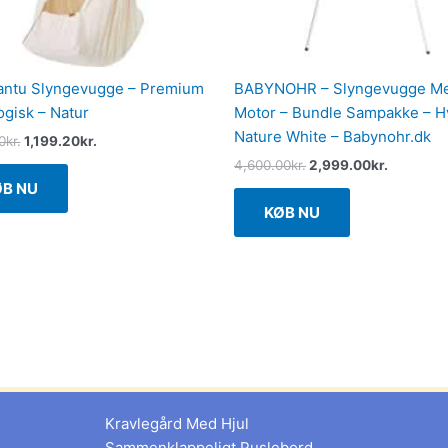
ntu Slyngevugge – Premium
BABYNOHR – Slyngevugge M
ogisk – Natur
Motor – Bundle Sampakke – H
Nature White – Babynohr.dk
0
kr.
1,199.20
kr.
4,600.00
kr.
2,999.00
kr.
ØB NU
KØB NU
Kravlegård Med Hjul
Sammenklappeligt Puslebord