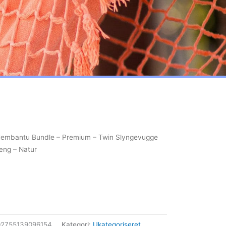
embantu Bundle – Premium – Twin Slyngevugge
æng – Natur
02755139096154
Kategori:
Ukategoriseret