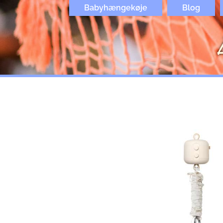
Gå
Babyhængekøje
Blog
til
indholdet