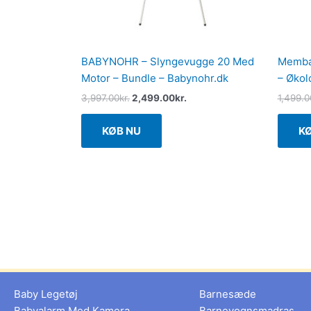
BABYNOHR – Slyngevugge 20 Med
Memba
Motor – Bundle – Babynohr.dk
– Økol
3,997.00
kr.
2,499.00
kr.
1,499.0
KØB NU
K
Baby Legetøj
Barnesæde
Babyalarm Med Kamera
Barnevognsmadras