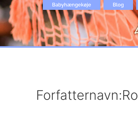
Gå
Babyhængekøje
Blog
til
indholdet
Søg
efter:
Forfatternavn:Ro